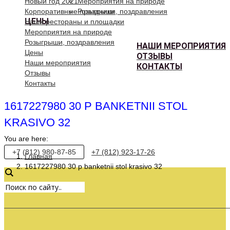
Новый год 2021
Мероприятия на природе
Корпоративные праздники
Розыгрыши, поздравления
ЦЕНЫ
Наши рестораны и площадки
Мероприятия на природе
Розыгрыши, поздравления
НАШИ МЕРОПРИЯТИЯ
Цены
ОТЗЫВЫ
Наши мероприятия
КОНТАКТЫ
Отзывы
Контакты
1617227980 30 P BANKETNII STOL
KRASIVO 32
You are here:
+7 (812) 980-87-85
+7 (812) 923-17-26
Главная
1617227980 30 p banketnii stol krasivo 32