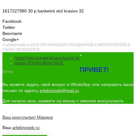
1617227980 30 p banketnii stol krasivo 32
Facebook
Twitter
Вконтакте
Google+
© arlekinospb.ru 2018 ОРГАНИЗАЦИЯ ПРАЗДНИКОВ И МЕРОПРИЯТИЙ В
САНКТ-ПЕТЕРБУРГЕ.
×
ПОЛИТИКА КОНФИДИЦИАЛЬНОСТИ
НАША ГРУППА ВКОНТАКТЕ
ПРИВЕТ!
Футер
Вы можете задать свой вопрос в WhatsApp или направить ваше
письмо по адресу
arlekinospb@mail.ru
Для начала чата, нажмите на иконку с именем консультанта.
Ваш консультант
Марина
Ваш
arlekinospb.ru