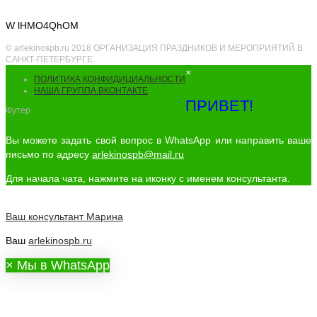
W lHMO4QhOM
© arlekinospb.ru 2018 ОРГАНИЗАЦИЯ ПРАЗДНИКОВ И МЕРОПРИЯТИЙ В
САНКТ-ПЕТЕРБУРГЕ.
×
ПОЛИТИКА КОНФИДИЦИАЛЬНОСТИ
НАША ГРУППА ВКОНТАКТЕ
ПРИВЕТ!
Футер
Вы можете задать свой вопрос в WhatsApp или направить ваше
письмо по адресу
arlekinospb@mail.ru
Для начала чата, нажмите на иконку с именем консультанта.
Ваш консультант
Марина
Ваш
arlekinospb.ru
×
Мы в WhatsApp