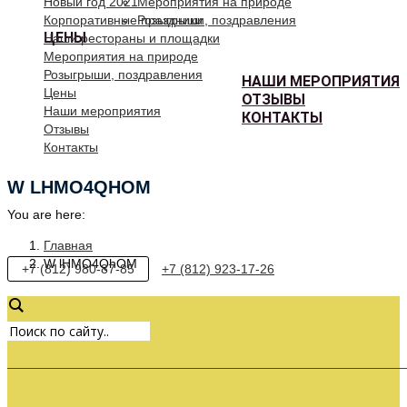
Новый год 2021
Мероприятия на природе
Корпоративные праздники
Розыгрыши, поздравления
ЦЕНЫ
Наши рестораны и площадки
Мероприятия на природе
Розыгрыши, поздравления
НАШИ МЕРОПРИЯТИЯ
Цены
ОТЗЫВЫ
Наши мероприятия
КОНТАКТЫ
Отзывы
Контакты
W LHMO4QHOM
You are here:
Главная
W lHMO4QhOM
+7 (812) 980-87-85
+7 (812) 923-17-26