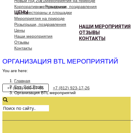
Новый год 2021
Мероприятия на природе
Корпоративные праздники
Розыгрыши, поздравления
ЦЕНЫ
Наши рестораны и площадки
Мероприятия на природе
Розыгрыши, поздравления
НАШИ МЕРОПРИЯТИЯ
Цены
ОТЗЫВЫ
Наши мероприятия
КОНТАКТЫ
Отзывы
Контакты
ОРГАНИЗАЦИЯ BTL МЕРОПРИЯТИЙ
You are here:
Главная
Ess. Grid Posts
+7 (812) 980-87-85
+7 (812) 923-17-26
Организация BTL мероприятий