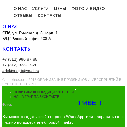
О НАС
УСЛУГИ
ЦЕНЫ
ФОТО И ВИДЕО
ОТЗЫВЫ
КОНТАКТЫ
О НАС
СПб, ул. Рижская д. 5, корп. 1
Б/Ц “Рижский” офис 408 А
КОНТАКТЫ
+7 (812) 980-87-85
+7 (812) 923-17-26
arlekinospb@mail.ru
© arlekinospb.ru 2018 ОРГАНИЗАЦИЯ ПРАЗДНИКОВ И МЕРОПРИЯТИЙ В
САНКТ-ПЕТЕРБУРГЕ.
×
ПОЛИТИКА КОНФИДИЦИАЛЬНОСТИ
НАША ГРУППА ВКОНТАКТЕ
ПРИВЕТ!
Футер
Вы можете задать свой вопрос в WhatsApp или направить ваше
письмо по адресу
arlekinospb@mail.ru