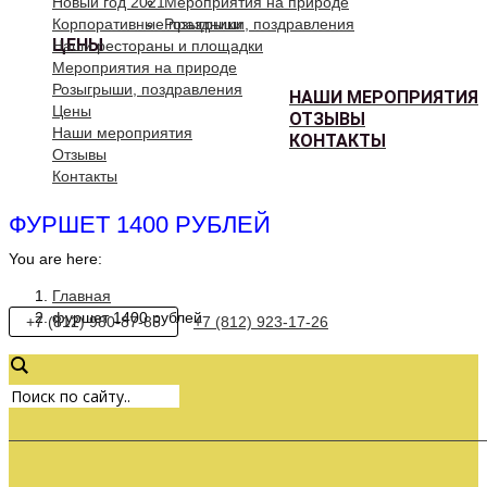
Новый год 2021
Мероприятия на природе
Корпоративные праздники
Розыгрыши, поздравления
ЦЕНЫ
Наши рестораны и площадки
Мероприятия на природе
Розыгрыши, поздравления
НАШИ МЕРОПРИЯТИЯ
Цены
ОТЗЫВЫ
Наши мероприятия
КОНТАКТЫ
Отзывы
Контакты
ФУРШЕТ 1400 РУБЛЕЙ
You are here:
Главная
фуршет 1400 рублей
+7 (812) 980-87-85
+7 (812) 923-17-26