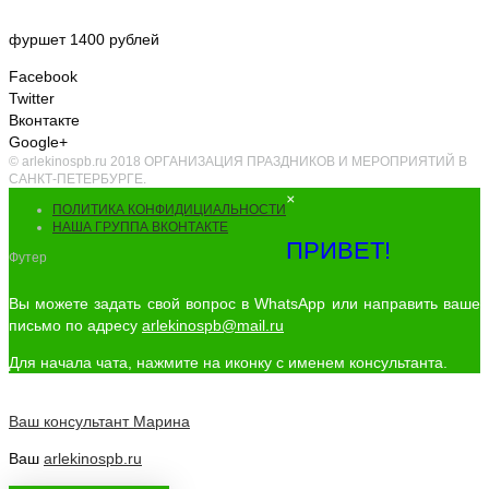
фуршет 1400 рублей
Facebook
Twitter
Вконтакте
Google+
© arlekinospb.ru 2018 ОРГАНИЗАЦИЯ ПРАЗДНИКОВ И МЕРОПРИЯТИЙ В
САНКТ-ПЕТЕРБУРГЕ.
×
ПОЛИТИКА КОНФИДИЦИАЛЬНОСТИ
НАША ГРУППА ВКОНТАКТЕ
ПРИВЕТ!
Футер
Вы можете задать свой вопрос в WhatsApp или направить ваше
письмо по адресу
arlekinospb@mail.ru
Для начала чата, нажмите на иконку с именем консультанта.
Ваш консультант
Марина
Ваш
arlekinospb.ru