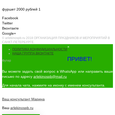
фуршет 2000 рублей 1
Facebook
Twitter
Вконтакте
Google+
© arlekinospb.ru 2018 ОРГАНИЗАЦИЯ ПРАЗДНИКОВ И МЕРОПРИЯТИЙ В
САНКТ-ПЕТЕРБУРГЕ.
×
ПОЛИТИКА КОНФИДИЦИАЛЬНОСТИ
НАША ГРУППА ВКОНТАКТЕ
ПРИВЕТ!
Футер
Вы можете задать свой вопрос в WhatsApp или направить ваше
письмо по адресу
arlekinospb@mail.ru
Для начала чата, нажмите на иконку с именем консультанта.
Ваш консультант
Марина
Ваш
arlekinospb.ru