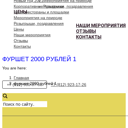
Новый год 2021
Мероприятия на природе
Корпоративные праздники
Розыгрыши, поздравления
ЦЕНЫ
Наши рестораны и площадки
Мероприятия на природе
Розыгрыши, поздравления
НАШИ МЕРОПРИЯТИЯ
Цены
ОТЗЫВЫ
Наши мероприятия
КОНТАКТЫ
Отзывы
Контакты
ФУРШЕТ 2000 РУБЛЕЙ 1
You are here:
Главная
фуршет 2000 рублей 1
+7 (812) 980-87-85
+7 (812) 923-17-26