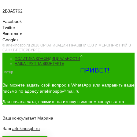
2B3A5762
Facebook
Twitter
Вконтакте
Google+
© arlekinospb.ru 2018 ОРГАНИЗАЦИЯ ПРАЗДНИКОВ И МЕРОПРИЯТИЙ В
САНКТ-ПЕТЕРБУРГЕ.
×
ПОЛИТИКА КОНФИДИЦИАЛЬНОСТИ
НАША ГРУППА ВКОНТАКТЕ
ПРИВЕТ!
Футер
Вы можете задать свой вопрос в WhatsApp или направить ваше
письмо по адресу
arlekinospb@mail.ru
Для начала чата, нажмите на иконку с именем консультанта.
Ваш консультант
Марина
Ваш
arlekinospb.ru