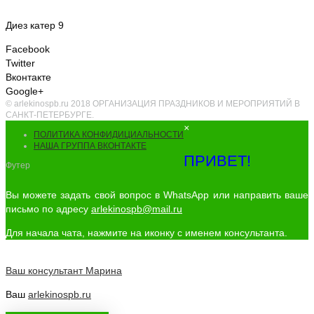
Диез катер 9
Facebook
Twitter
Вконтакте
Google+
© arlekinospb.ru 2018 ОРГАНИЗАЦИЯ ПРАЗДНИКОВ И МЕРОПРИЯТИЙ В
САНКТ-ПЕТЕРБУРГЕ.
×
ПОЛИТИКА КОНФИДИЦИАЛЬНОСТИ
НАША ГРУППА ВКОНТАКТЕ
ПРИВЕТ!
Футер
Вы можете задать свой вопрос в WhatsApp или направить ваше
письмо по адресу
arlekinospb@mail.ru
Для начала чата, нажмите на иконку с именем консультанта.
Ваш консультант
Марина
Ваш
arlekinospb.ru