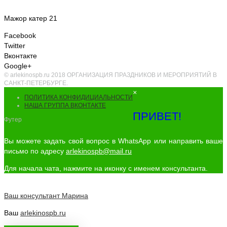
Мажор катер 21
Facebook
Twitter
Вконтакте
Google+
© arlekinospb.ru 2018 ОРГАНИЗАЦИЯ ПРАЗДНИКОВ И МЕРОПРИЯТИЙ В
САНКТ-ПЕТЕРБУРГЕ.
×
ПОЛИТИКА КОНФИДИЦИАЛЬНОСТИ
НАША ГРУППА ВКОНТАКТЕ
ПРИВЕТ!
Футер
Вы можете задать свой вопрос в WhatsApp или направить ваше
письмо по адресу
arlekinospb@mail.ru
Для начала чата, нажмите на иконку с именем консультанта.
Ваш консультант
Марина
Ваш
arlekinospb.ru