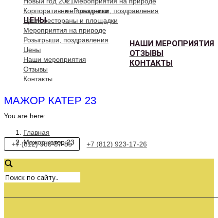
Новый год 2021
Мероприятия на природе
Корпоративные праздники
Розыгрыши, поздравления
ЦЕНЫ
Наши рестораны и площадки
Мероприятия на природе
Розыгрыши, поздравления
НАШИ МЕРОПРИЯТИЯ
Цены
ОТЗЫВЫ
Наши мероприятия
КОНТАКТЫ
Отзывы
Контакты
МАЖОР КАТЕР 23
You are here:
Главная
Мажор катер 23
+7 (812) 980-87-85
+7 (812) 923-17-26