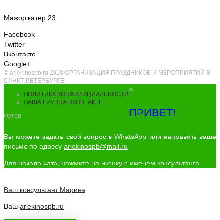
Мажор катер 23
Facebook
Twitter
Вконтакте
Google+
© arlekinospb.ru 2018 ОРГАНИЗАЦИЯ ПРАЗДНИКОВ И МЕРОПРИЯТИЙ В
САНКТ-ПЕТЕРБУРГЕ.
×
ПОЛИТИКА КОНФИДИЦИАЛЬНОСТИ
НАША ГРУППА ВКОНТАКТЕ
ПРИВЕТ!
Футер
Вы можете задать свой вопрос в WhatsApp или направить ваше
письмо по адресу
arlekinospb@mail.ru
Для начала чата, нажмите на иконку с именем консультанта.
Ваш консультант
Марина
Ваш
arlekinospb.ru