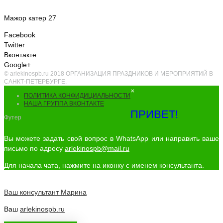
Мажор катер 27
Facebook
Twitter
Вконтакте
Google+
© arlekinospb.ru 2018 ОРГАНИЗАЦИЯ ПРАЗДНИКОВ И МЕРОПРИЯТИЙ В
САНКТ-ПЕТЕРБУРГЕ.
×
ПОЛИТИКА КОНФИДИЦИАЛЬНОСТИ
НАША ГРУППА ВКОНТАКТЕ
ПРИВЕТ!
Футер
Вы можете задать свой вопрос в WhatsApp или направить ваше
письмо по адресу
arlekinospb@mail.ru
Для начала чата, нажмите на иконку с именем консультанта.
Ваш консультант
Марина
Ваш
arlekinospb.ru