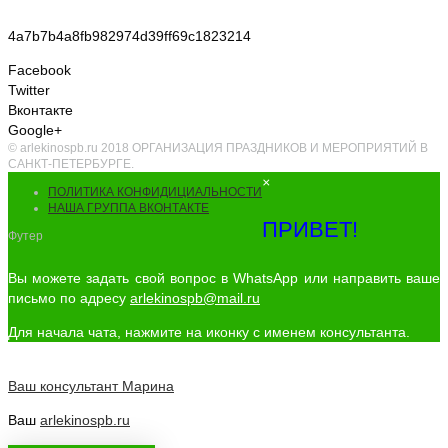
4a7b7b4a8fb982974d39ff69c1823214
Facebook
Twitter
Вконтакте
Google+
© arlekinospb.ru 2018 ОРГАНИЗАЦИЯ ПРАЗДНИКОВ И МЕРОПРИЯТИЙ В
САНКТ-ПЕТЕРБУРГЕ.
×
ПОЛИТИКА КОНФИДИЦИАЛЬНОСТИ
НАША ГРУППА ВКОНТАКТЕ
ПРИВЕТ!
Футер
Вы можете задать свой вопрос в WhatsApp или направить ваше
письмо по адресу
arlekinospb@mail.ru
Для начала чата, нажмите на иконку с именем консультанта.
Ваш консультант
Марина
Ваш
arlekinospb.ru