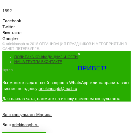
1592
Facebook
Twitter
Вконтакте
Google+
© arlekinospb.ru 2018 ОРГАНИЗАЦИЯ ПРАЗДНИКОВ И МЕРОПРИЯТИЙ В
САНКТ-ПЕТЕРБУРГЕ.
×
ПОЛИТИКА КОНФИДИЦИАЛЬНОСТИ
НАША ГРУППА ВКОНТАКТЕ
ПРИВЕТ!
Футер
Вы можете задать свой вопрос в WhatsApp или направить ваше
письмо по адресу
arlekinospb@mail.ru
Для начала чата, нажмите на иконку с именем консультанта.
Ваш консультант
Марина
Ваш
arlekinospb.ru