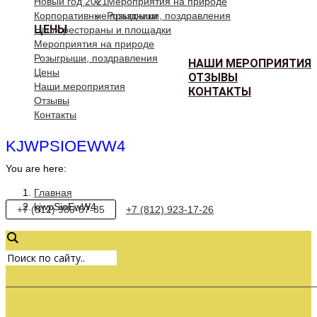
Новый год 2021
Мероприятия на природе
Корпоративные праздники
Розыгрыши, поздравления
ЦЕНЫ
Наши рестораны и площадки
Мероприятия на природе
Розыгрыши, поздравления
НАШИ МЕРОПРИЯТИЯ
Цены
ОТЗЫВЫ
Наши мероприятия
КОНТАКТЫ
Отзывы
Контакты
KJWPSIOEWW4
You are here:
Главная
kjwpSioEwW4
+7 (812) 980-87-85
+7 (812) 923-17-26