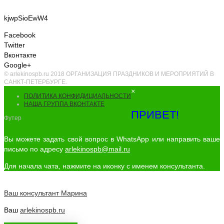
kjwpSioEwW4
Facebook
Twitter
Вконтакте
Google+
© arlekinospb.ru 2018 ОРГАНИЗАЦИЯ ПРАЗДНИКОВ И МЕРОПРИЯТИЙ В
САНКТ-ПЕТЕРБУРГЕ.
×
ПОЛИТИКА КОНФИДИЦИАЛЬНОСТИ
НАША ГРУППА ВКОНТАКТЕ
ПРИВЕТ!
Футер
Вы можете задать свой вопрос в WhatsApp или направить ваше
письмо по адресу
arlekinospb@mail.ru
Для начала чата, нажмите на иконку с именем консультанта.
Ваш консультант
Марина
Ваш
arlekinospb.ru