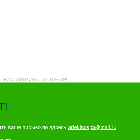
РОПРИЯТИЙ В САНКТ-ПЕТЕРБУРГЕ.
Т!
ить ваше письмо по адресу
arlekinospb@mail.ru