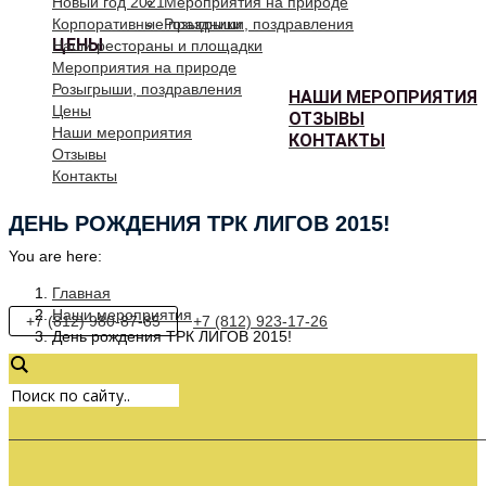
Новый год 2021
Мероприятия на природе
Корпоративные праздники
Розыгрыши, поздравления
ЦЕНЫ
Наши рестораны и площадки
Мероприятия на природе
Розыгрыши, поздравления
НАШИ МЕРОПРИЯТИЯ
Цены
ОТЗЫВЫ
Наши мероприятия
КОНТАКТЫ
Отзывы
Контакты
ДЕНЬ РОЖДЕНИЯ ТРК ЛИГОВ 2015!
You are here:
Главная
Наши мероприятия
+7 (812) 980-87-85
+7 (812) 923-17-26
День рождения ТРК ЛИГОВ 2015!