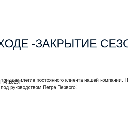
ОДЕ -ЗАКРЫТИЕ СЕЗО
а тридцатилетие постоянного клиента нашей компании.
А 2015!
 под руководством Петра Первого!