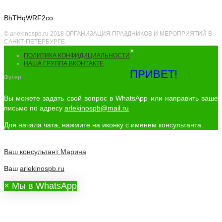
BhTHqWRF2co
© arlekinospb.ru 2018 ОРГАНИЗАЦИЯ ПРАЗДНИКОВ И МЕРОПРИЯТИЙ В
САНКТ-ПЕТЕРБУРГЕ.
×
ПОЛИТИКА КОНФИДИЦИАЛЬНОСТИ
НАША ГРУППА ВКОНТАКТЕ
ПРИВЕТ!
Футер
Вы можете задать свой вопрос в WhatsApp или направить ваше
письмо по адресу
arlekinospb@mail.ru
Для начала чата, нажмите на иконку с именем консультанта.
Ваш консультант
Марина
Ваш
arlekinospb.ru
×
Мы в WhatsApp