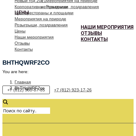
Новый год 2021
Мероприятия на природе
Корпоративные праздники
Розыгрыши, поздравления
ЦЕНЫ
Наши рестораны и площадки
Мероприятия на природе
Розыгрыши, поздравления
НАШИ МЕРОПРИЯТИЯ
Цены
ОТЗЫВЫ
Наши мероприятия
КОНТАКТЫ
Отзывы
Контакты
BHTHQWRF2CO
You are here:
Главная
BhTHqWRF2co
+7 (812) 980-87-85
+7 (812) 923-17-26