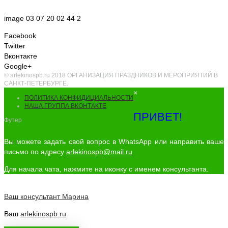
image 03 07 20 02 44 2
Facebook
Twitter
Вконтакте
Google+
© arlekinospb.ru 2018 ОРГАНИЗАЦИЯ ПРАЗДНИКОВ И МЕРОПРИЯТИЙ В
САНКТ-ПЕТЕРБУРГЕ.
×
ПОЛИТИКА КОНФИДИЦИАЛЬНОСТИ
НАША ГРУППА ВКОНТАКТЕ
ПРИВЕТ!
Футер
Вы можете задать свой вопрос в WhatsApp или направить ваше
письмо по адресу
arlekinospb@mail.ru
Для начала чата, нажмите на иконку с именем консультанта.
Ваш консультант
Марина
Ваш
arlekinospb.ru