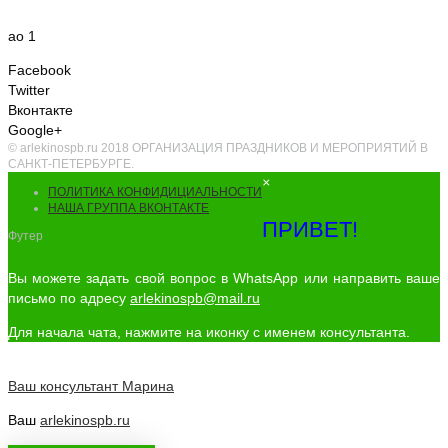
ао 1
Facebook
Twitter
Вконтакте
Google+
© arlekinospb.ru 2018 ОРГАНИЗАЦИЯ ПРАЗДНИКОВ И МЕРОПРИЯТИЙ В
САНКТ-ПЕТЕРБУРГЕ.
×
ПОЛИТИКА КОНФИДИЦИАЛЬНОСТИ
НАША ГРУППА ВКОНТАКТЕ
ПРИВЕТ!
Футер
Вы можете задать свой вопрос в WhatsApp или направить ваше
письмо по адресу
arlekinospb@mail.ru
Для начала чата, нажмите на иконку с именем консультанта.
Ваш консультант
Марина
Ваш
arlekinospb.ru