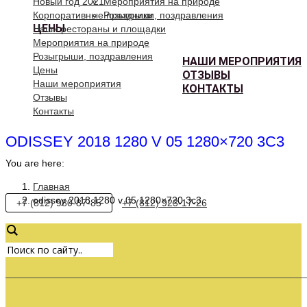
Новый год 2021
Мероприятия на природе
Корпоративные праздники
Розыгрыши, поздравления
ЦЕНЫ
Наши рестораны и площадки
Мероприятия на природе
Розыгрыши, поздравления
НАШИ МЕРОПРИЯТИЯ
Цены
ОТЗЫВЫ
Наши мероприятия
КОНТАКТЫ
Отзывы
Контакты
ODISSEY 2018 1280 V 05 1280×720 3C3
You are here:
Главная
odissey 2018 1280 v 05 1280×720 3c3
+7 (812) 980-87-85
+7 (812) 923-17-26