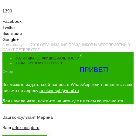
1390
Facebook
Twitter
Вконтакте
Google+
© arlekinospb.ru 2018 ОРГАНИЗАЦИЯ ПРАЗДНИКОВ И МЕРОПРИЯТИЙ В
САНКТ-ПЕТЕРБУРГЕ.
×
ПОЛИТИКА КОНФИДИЦИАЛЬНОСТИ
НАША ГРУППА ВКОНТАКТЕ
ПРИВЕТ!
Футер
Вы можете задать свой вопрос в WhatsApp или направить ваше
письмо по адресу
arlekinospb@mail.ru
Для начала чата, нажмите на иконку с именем консультанта.
Ваш консультант
Марина
Ваш
arlekinospb.ru