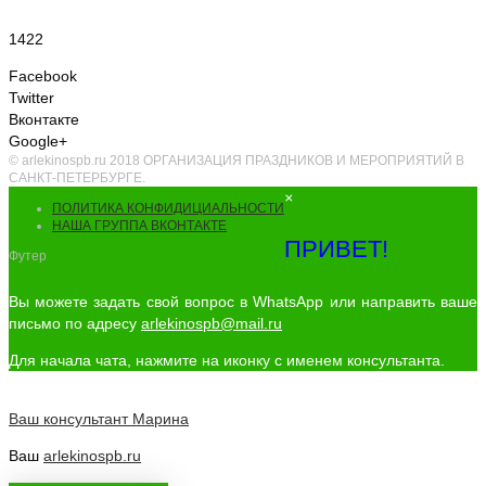
1422
Facebook
Twitter
Вконтакте
Google+
© arlekinospb.ru 2018 ОРГАНИЗАЦИЯ ПРАЗДНИКОВ И МЕРОПРИЯТИЙ В
САНКТ-ПЕТЕРБУРГЕ.
×
ПОЛИТИКА КОНФИДИЦИАЛЬНОСТИ
НАША ГРУППА ВКОНТАКТЕ
ПРИВЕТ!
Футер
Вы можете задать свой вопрос в WhatsApp или направить ваше
письмо по адресу
arlekinospb@mail.ru
Для начала чата, нажмите на иконку с именем консультанта.
Ваш консультант
Марина
Ваш
arlekinospb.ru