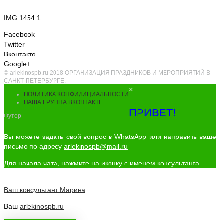
IMG 1454 1
Facebook
Twitter
Вконтакте
Google+
© arlekinospb.ru 2018 ОРГАНИЗАЦИЯ ПРАЗДНИКОВ И МЕРОПРИЯТИЙ В
САНКТ-ПЕТЕРБУРГЕ.
×
ПОЛИТИКА КОНФИДИЦИАЛЬНОСТИ
НАША ГРУППА ВКОНТАКТЕ
ПРИВЕТ!
Футер
Вы можете задать свой вопрос в WhatsApp или направить ваше
письмо по адресу
arlekinospb@mail.ru
Для начала чата, нажмите на иконку с именем консультанта.
Ваш консультант
Марина
Ваш
arlekinospb.ru