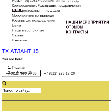
Новый год 2021
Мероприятия на природе
Корпоративные праздники
Розыгрыши, поздравления
ЦЕНЫ
Наши рестораны и площадки
Мероприятия на природе
Розыгрыши, поздравления
НАШИ МЕРОПРИЯТИЯ
Цены
ОТЗЫВЫ
Наши мероприятия
КОНТАКТЫ
Отзывы
Контакты
ТХ АТЛАНТ 15
You are here:
Главная
тх Атлант 15
+7 (812) 980-87-85
+7 (812) 923-17-26