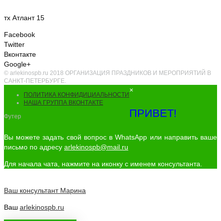
тх Атлант 15
Facebook
Twitter
Вконтакте
Google+
© arlekinospb.ru 2018 ОРГАНИЗАЦИЯ ПРАЗДНИКОВ И МЕРОПРИЯТИЙ В
САНКТ-ПЕТЕРБУРГЕ.
×
ПОЛИТИКА КОНФИДИЦИАЛЬНОСТИ
НАША ГРУППА ВКОНТАКТЕ
ПРИВЕТ!
Футер
Вы можете задать свой вопрос в WhatsApp или направить ваше
письмо по адресу
arlekinospb@mail.ru
Для начала чата, нажмите на иконку с именем консультанта.
Ваш консультант
Марина
Ваш
arlekinospb.ru