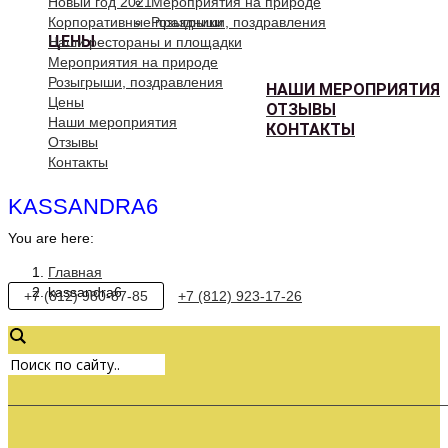
Новый год 2021
Мероприятия на природе
Корпоративные праздники
Розыгрыши, поздравления
ЦЕНЫ
Наши рестораны и площадки
Мероприятия на природе
Розыгрыши, поздравления
НАШИ МЕРОПРИЯТИЯ
Цены
ОТЗЫВЫ
Наши мероприятия
КОНТАКТЫ
Отзывы
Контакты
KASSANDRA6
You are here:
Главная
kassandra6
+7 (812) 980-87-85
+7 (812) 923-17-26