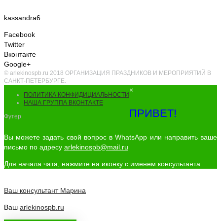
kassandra6
Facebook
Twitter
Вконтакте
Google+
© arlekinospb.ru 2018 ОРГАНИЗАЦИЯ ПРАЗДНИКОВ И МЕРОПРИЯТИЙ В
САНКТ-ПЕТЕРБУРГЕ.
×
ПОЛИТИКА КОНФИДИЦИАЛЬНОСТИ
НАША ГРУППА ВКОНТАКТЕ
ПРИВЕТ!
Футер
Вы можете задать свой вопрос в WhatsApp или направить ваше
письмо по адресу
arlekinospb@mail.ru
Для начала чата, нажмите на иконку с именем консультанта.
Ваш консультант
Марина
Ваш
arlekinospb.ru