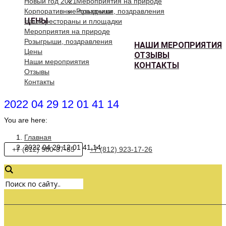
Новый год 2021
Мероприятия на природе
Корпоративные праздники
Розыгрыши, поздравления
ЦЕНЫ
Наши рестораны и площадки
Мероприятия на природе
Розыгрыши, поздравления
НАШИ МЕРОПРИЯТИЯ
Цены
ОТЗЫВЫ
Наши мероприятия
КОНТАКТЫ
Отзывы
Контакты
2022 04 29 12 01 41 14
You are here:
Главная
2022 04 29 12 01 41 14
+7 (812) 980-87-85
+7 (812) 923-17-26