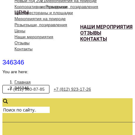
Новый год 2021
Мероприятия на природе
Корпоративные праздники
Розыгрыши, поздравления
ЦЕНЫ
Наши рестораны и площадки
Мероприятия на природе
Розыгрыши, поздравления
НАШИ МЕРОПРИЯТИЯ
Цены
ОТЗЫВЫ
Наши мероприятия
КОНТАКТЫ
Отзывы
Контакты
346346
You are here:
Главная
346346
+7 (812) 980-87-85
+7 (812) 923-17-26