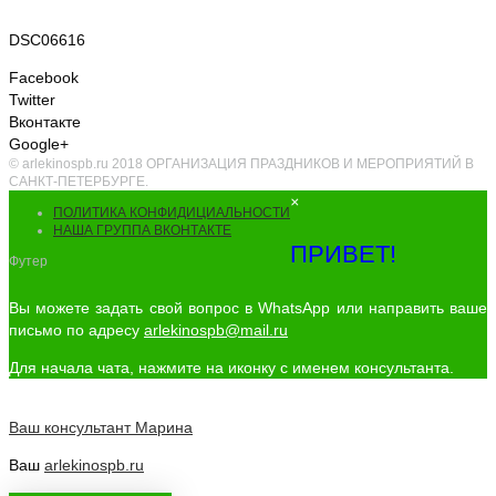
DSC06616
Facebook
Twitter
Вконтакте
Google+
© arlekinospb.ru 2018 ОРГАНИЗАЦИЯ ПРАЗДНИКОВ И МЕРОПРИЯТИЙ В
САНКТ-ПЕТЕРБУРГЕ.
×
ПОЛИТИКА КОНФИДИЦИАЛЬНОСТИ
НАША ГРУППА ВКОНТАКТЕ
ПРИВЕТ!
Футер
Вы можете задать свой вопрос в WhatsApp или направить ваше
письмо по адресу
arlekinospb@mail.ru
Для начала чата, нажмите на иконку с именем консультанта.
Ваш консультант
Марина
Ваш
arlekinospb.ru