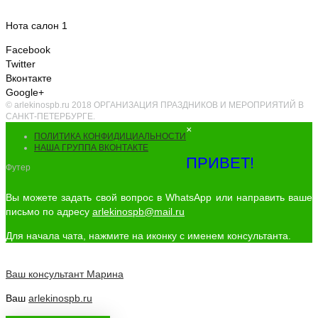
Нота салон 1
Facebook
Twitter
Вконтакте
Google+
© arlekinospb.ru 2018 ОРГАНИЗАЦИЯ ПРАЗДНИКОВ И МЕРОПРИЯТИЙ В
САНКТ-ПЕТЕРБУРГЕ.
×
ПОЛИТИКА КОНФИДИЦИАЛЬНОСТИ
НАША ГРУППА ВКОНТАКТЕ
ПРИВЕТ!
Футер
Вы можете задать свой вопрос в WhatsApp или направить ваше
письмо по адресу
arlekinospb@mail.ru
Для начала чата, нажмите на иконку с именем консультанта.
Ваш консультант
Марина
Ваш
arlekinospb.ru