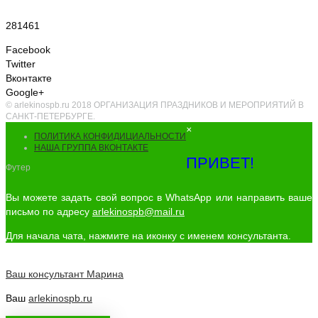
281461
Facebook
Twitter
Вконтакте
Google+
© arlekinospb.ru 2018 ОРГАНИЗАЦИЯ ПРАЗДНИКОВ И МЕРОПРИЯТИЙ В
САНКТ-ПЕТЕРБУРГЕ.
×
ПОЛИТИКА КОНФИДИЦИАЛЬНОСТИ
НАША ГРУППА ВКОНТАКТЕ
ПРИВЕТ!
Футер
Вы можете задать свой вопрос в WhatsApp или направить ваше
письмо по адресу
arlekinospb@mail.ru
Для начала чата, нажмите на иконку с именем консультанта.
Ваш консультант
Марина
Ваш
arlekinospb.ru