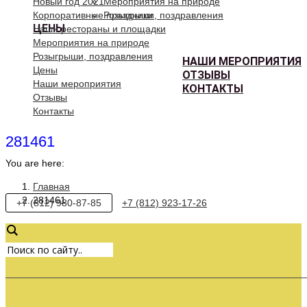
Новый год 2021
Мероприятия на природе
Корпоративные праздники
Розыгрыши, поздравления
ЦЕНЫ
Наши рестораны и площадки
Мероприятия на природе
Розыгрыши, поздравления
НАШИ МЕРОПРИЯТИЯ
Цены
ОТЗЫВЫ
Наши мероприятия
КОНТАКТЫ
Отзывы
Контакты
281461
You are here:
Главная
281461
+7 (812) 980-87-85
+7 (812) 923-17-26