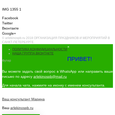
IMG 1355 1
Facebook
Twitter
Вконтакте
Google+
© arlekinospb.ru 2018 ОРГАНИЗАЦИЯ ПРАЗДНИКОВ И МЕРОПРИЯТИЙ В
САНКТ-ПЕТЕРБУРГЕ.
×
ПОЛИТИКА КОНФИДИЦИАЛЬНОСТИ
НАША ГРУППА ВКОНТАКТЕ
ПРИВЕТ!
Футер
Вы можете задать свой вопрос в WhatsApp или направить ваше
письмо по адресу
arlekinospb@mail.ru
Для начала чата, нажмите на иконку с именем консультанта.
Ваш консультант
Марина
Ваш
arlekinospb.ru