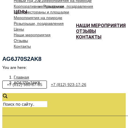
Новый год 2021
Мероприятия на природе
Корпоративные праздники
Розыгрыши, поздравления
ЦЕНЫ
Наши рестораны и площадки
Мероприятия на природе
Розыгрыши, поздравления
НАШИ МЕРОПРИЯТИЯ
Цены
ОТЗЫВЫ
Наши мероприятия
КОНТАКТЫ
Отзывы
Контакты
AG6J70S2AK8
You are here:
Главная
AG6J70s2AK8
+7 (812) 980-87-85
+7 (812) 923-17-26