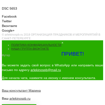
DSC 5653
Facebook
Twitter
Вконтакте
Google+
© arlekinospb.ru 2018 ОРГАНИЗАЦИЯ ПРАЗДНИКОВ И МЕРОПРИЯТИЙ В
САНКТ-ПЕТЕРБУРГЕ.
×
ПОЛИТИКА КОНФИДИЦИАЛЬНОСТИ
НАША ГРУППА ВКОНТАКТЕ
ПРИВЕТ!
Футер
Вы можете задать свой вопрос в WhatsApp или направить ваше
письмо по адресу
arlekinospb@mail.ru
Для начала чата, нажмите на иконку с именем консультанта.
Ваш консультант
Марина
Ваш
arlekinospb.ru