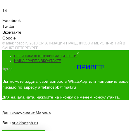
14
Facebook
Twitter
Вконтакте
Google+
© arlekinospb.ru 2018 ОРГАНИЗАЦИЯ ПРАЗДНИКОВ И МЕРОПРИЯТИЙ В
САНКТ-ПЕТЕРБУРГЕ.
×
ПОЛИТИКА КОНФИДИЦИАЛЬНОСТИ
НАША ГРУППА ВКОНТАКТЕ
ПРИВЕТ!
Футер
Вы можете задать свой вопрос в WhatsApp или направить ваше
письмо по адресу
arlekinospb@mail.ru
Для начала чата, нажмите на иконку с именем консультанта.
Ваш консультант
Марина
Ваш
arlekinospb.ru