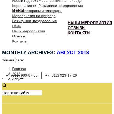
Новый год 2021
Мероприятия на природе
Корпоративные праздники
Розыгрыши, поздравления
ЦЕНЫ
Наши рестораны и площадки
Мероприятия на природе
Розыгрыши, поздравления
НАШИ МЕРОПРИЯТИЯ
Цены
ОТЗЫВЫ
Наши мероприятия
КОНТАКТЫ
Отзывы
Контакты
MONTHLY ARCHIVES:
АВГУСТ 2013
You are here:
Главная
2013
+7 (812) 980-87-85
+7 (812) 923-17-26
Август