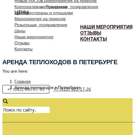
Новый год 2021
Мероприятия на природе
Корпоративные праздники
Розыгрыши, поздравления
ЦЕНЫ
Наши рестораны и площадки
Мероприятия на природе
Розыгрыши, поздравления
НАШИ МЕРОПРИЯТИЯ
Цены
ОТЗЫВЫ
Наши мероприятия
КОНТАКТЫ
Отзывы
Контакты
АРЕНДА ТЕПЛОХОДОВ В ПЕТЕРБУРГЕ
You are here:
Главная
Аренда теплоходов в Петербурге
+7 (812) 980-87-85
+7 (812) 923-17-26