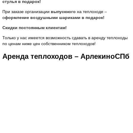
стулья в подарок!
При заказе организации
выпускного
на теплоходе –
о
формление воздушными шариками в подарок!
Скидки постоянным клиентам!
Только у нас имеется возможность сдавать в аренду теплоходы
по ценам ниже цен собственником теплоходов!
Аренда теплоходов – АрлекиноСПб
НАШИ ПРЕИМУЩЕСТВА
Мы работаем за наличный и безналичный расчет.
Минимальная сумма заказа всего
10 000 руб.
100% гарантия качества продукции гарантируют
сотрудники нашей компании. Опыт в ресторанном
бизнесе, более 20 лет работы.