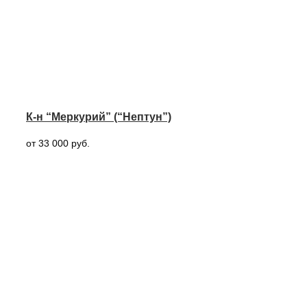
К-н “Меркурий” (“Нептун”)
от 33 000 руб.