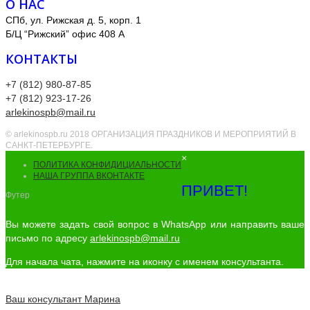
О НАС
СПб, ул. Рижская д. 5, корп. 1
Б/Ц “Рижский” офис 408 А
КОНТАКТЫ
+7 (812) 980-87-85
+7 (812) 923-17-26
arlekinospb@mail.ru
© arlekinospb.ru 2018 ОРГАНИЗАЦИЯ ПРАЗДНИКОВ И МЕРОПРИЯТИЙ В
САНКТ-ПЕТЕРБУРГЕ.
×
ПОЛИТИКА КОНФИДИЦИАЛЬНОСТИ
НАША ГРУППА ВКОНТАКТЕ
ПРИВЕТ!
Футер
Вы можете задать свой вопрос в WhatsApp или направить ваше
письмо по адресу
arlekinospb@mail.ru
Для начала чата, нажмите на иконку с именем консультанта.
Ваш консультант
Марина