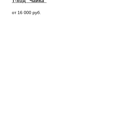
Т-ход “Чайка”
от 16 000 руб.