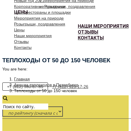
Новый год 2021
Мероприятия на природе
Корпоративные праздники
Розыгрыши, поздравления
ЦЕНЫ
Наши рестораны и площадки
Мероприятия на природе
Розыгрыши, поздравления
НАШИ МЕРОПРИЯТИЯ
Цены
ОТЗЫВЫ
Наши мероприятия
КОНТАКТЫ
Отзывы
Контакты
ТЕПЛОХОДЫ ОТ 50 ДО 150 ЧЕЛОВЕК
You are here:
Главная
Аренда теплоходов в Петербурге
+7 (812) 980-87-85
+7 (812) 923-17-26
Теплоходы от 50 до 150 человек