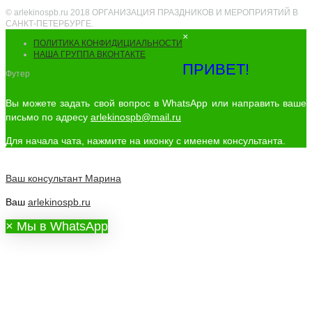
© arlekinospb.ru 2018 ОРГАНИЗАЦИЯ ПРАЗДНИКОВ И МЕРОПРИЯТИЙ В
САНКТ-ПЕТЕРБУРГЕ.
×
ПОЛИТИКА КОНФИДИЦИАЛЬНОСТИ
НАША ГРУППА ВКОНТАКТЕ
ПРИВЕТ!
Футер
Вы можете задать свой вопрос в WhatsApp или направить ваше
письмо по адресу
arlekinospb@mail.ru
Для начала чата, нажмите на иконку с именем консультанта.
Ваш консультант
Марина
Ваш
arlekinospb.ru
×
Мы в WhatsApp