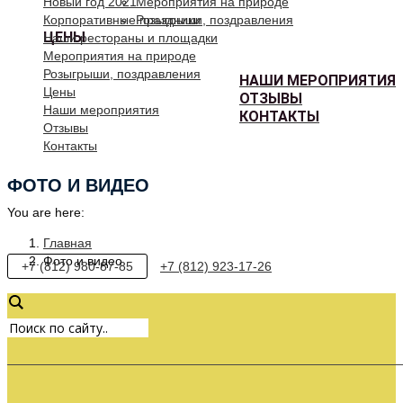
Новый год 2021
Мероприятия на природе
Корпоративные праздники
Розыгрыши, поздравления
ЦЕНЫ
Наши рестораны и площадки
Мероприятия на природе
Розыгрыши, поздравления
НАШИ МЕРОПРИЯТИЯ
Цены
ОТЗЫВЫ
Наши мероприятия
КОНТАКТЫ
Отзывы
Контакты
ФОТО И ВИДЕО
You are here:
Главная
Фото и видео
+7 (812) 980-87-85
+7 (812) 923-17-26