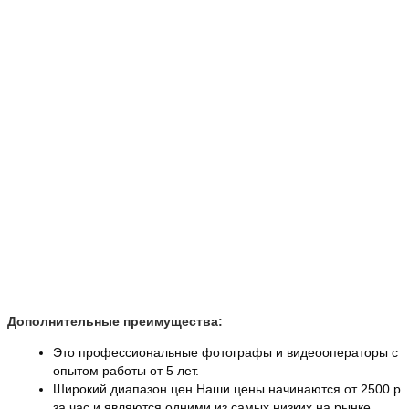
НАШИ ПРЕИМУЩЕСТВА
Мы работаем за наличный и безналичный расчет.
Минимальная сумма заказа всего
10 000 руб.
100% гарантия качества продукции гарантируют
сотрудники нашей компании. Опыт в ресторанном
бизнесе, более 20 лет работы.
Приятные скидки и бонусы. В зависимости от
бюджета заказа, мы дарим нашим заказчикам
различные бонусы: от предоставления посуды под
напитки заказчика до оплаты ведущего на
мероприятие за наш счет.
Дополнительные преимущества:
Это профессиональные фотографы и видеооператоры с
опытом работы от 5 лет.
Широкий диапазон цен.Наши цены начинаются от 2500 р
за час и являются одними из самых низких на рынке.