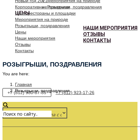
Новый год 2021
Мероприятия на природе
Корпоративные праздники
Розыгрыши, поздравления
ЦЕНЫ
Наши рестораны и площадки
Мероприятия на природе
Розыгрыши, поздравления
НАШИ МЕРОПРИЯТИЯ
Цены
ОТЗЫВЫ
Наши мероприятия
КОНТАКТЫ
Отзывы
Контакты
РОЗЫГРЫШИ, ПОЗДРАВЛЕНИЯ
You are here:
Главная
Розыгрыши, поздравления
+7 (812) 980-87-85
+7 (812) 923-17-26