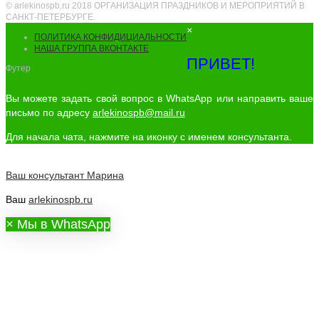
© arlekinospb.ru 2018 ОРГАНИЗАЦИЯ ПРАЗДНИКОВ И МЕРОПРИЯТИЙ В
САНКТ-ПЕТЕРБУРГЕ.
×
ПОЛИТИКА КОНФИДИЦИАЛЬНОСТИ
НАША ГРУППА ВКОНТАКТЕ
ПРИВЕТ!
Футер
Вы можете задать свой вопрос в WhatsApp или направить ваше
письмо по адресу
arlekinospb@mail.ru
Для начала чата, нажмите на иконку с именем консультанта.
Ваш консультант
Марина
Ваш
arlekinospb.ru
×
Мы в WhatsApp