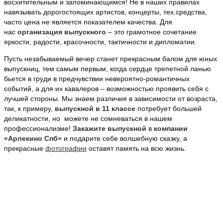
восхитительным и запоминающимся! Не в наших правилах
навязывать дорогостоящих артистов, концерты, тех.средства,
часто цена не является показателем качества. Для
нас
организация выпускного
– это грамотное сочетание
яркости, радости, красочности, тактичности и дипломатии.
Пусть незабываемый вечер станет прекрасным балом для юных
выпускниц, тем самым первым, когда сердце трепетной ланью
бьется в груди в предчувствии невероятно-романтичных
событий, а для их кавалеров – возможностью проявить себя с
лучшей стороны. Мы знаем различия в зависимости от возраста,
так, к примеру,
выпускной в 11 классе
потребует большей
деликатности, но можете не сомневаться в нашем
профессионализме!
Закажите выпускной
в
компании
«Арлекино Спб»
и подарите себе волшебную сказку, а
прекрасные
фотографии
оставят память на всю жизнь.
НАШИ ПРЕИМУЩЕСТВА
Мы работаем за наличный и безналичный расчет.
Минимальная сумма заказа всего