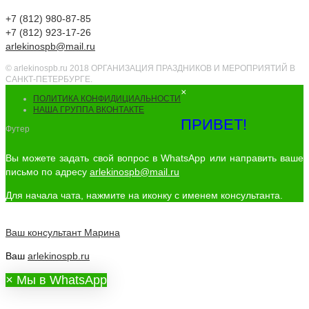
+7 (812) 980-87-85
+7 (812) 923-17-26
arlekinospb@mail.ru
© arlekinospb.ru 2018 ОРГАНИЗАЦИЯ ПРАЗДНИКОВ И МЕРОПРИЯТИЙ В
САНКТ-ПЕТЕРБУРГЕ.
×
ПОЛИТИКА КОНФИДИЦИАЛЬНОСТИ
НАША ГРУППА ВКОНТАКТЕ
ПРИВЕТ!
Футер
Вы можете задать свой вопрос в WhatsApp или направить ваше
письмо по адресу
arlekinospb@mail.ru
Для начала чата, нажмите на иконку с именем консультанта.
Ваш консультант
Марина
Ваш
arlekinospb.ru
×
Мы в WhatsApp