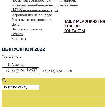
Новый год 2021
Мероприятия на природе
Корпоративные праздники
Розыгрыши, поздравления
ЦЕНЫ
Наши рестораны и площадки
Мероприятия на природе
Розыгрыши, поздравления
НАШИ МЕРОПРИЯТИЯ
Цены
ОТЗЫВЫ
Наши мероприятия
КОНТАКТЫ
Отзывы
Контакты
ВЫПУСКНОЙ 2022
You are here:
Главная
Выпускной 2022
+7 (812) 980-87-85
+7 (812) 923-17-26