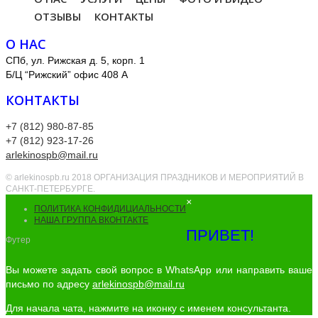
ОТЗЫВЫ
КОНТАКТЫ
О НАС
СПб, ул. Рижская д. 5, корп. 1
Б/Ц “Рижский” офис 408 А
КОНТАКТЫ
+7 (812) 980-87-85
+7 (812) 923-17-26
arlekinospb@mail.ru
© arlekinospb.ru 2018 ОРГАНИЗАЦИЯ ПРАЗДНИКОВ И МЕРОПРИЯТИЙ В
САНКТ-ПЕТЕРБУРГЕ.
×
ПОЛИТИКА КОНФИДИЦИАЛЬНОСТИ
НАША ГРУППА ВКОНТАКТЕ
ПРИВЕТ!
Футер
Вы можете задать свой вопрос в WhatsApp или направить ваше
письмо по адресу
arlekinospb@mail.ru
Для начала чата, нажмите на иконку с именем консультанта.