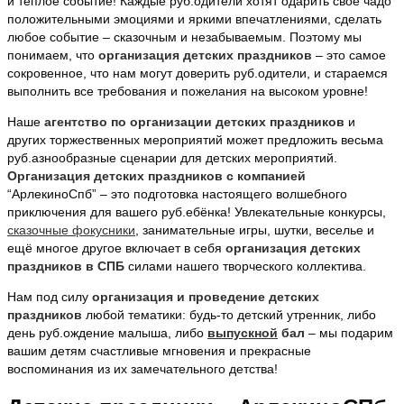
и тёплое событие! Каждые руб.одители хотят одарить своё чадо
положительными эмоциями и яркими впечатлениями, сделать
любое событие – сказочным и незабываемым. Поэтому мы
понимаем, что
организация детских праздников
– это самое
сокровенное, что нам могут доверить руб.одители, и стараемся
выполнить все требования и пожелания на высоком уровне!
Наше
агентство по организации детских праздников
и
других торжественных мероприятий может предложить весьма
руб.азнообразные сценарии для детских мероприятий.
Организация детских праздников с компанией
“АрлекиноСпб” – это подготовка настоящего волшебного
приключения для вашего руб.ебёнка! Увлекательные конкурсы,
сказочные фокусники
, занимательные игры, шутки, веселье и
ещё многое другое включает в себя
организация детских
праздников в СПБ
силами нашего творческого коллектива.
Нам под силу
организация и проведение детских
праздников
любой тематики: будь-то детский утренник, либо
день руб.ождение малыша, либо
выпускной
бал
– мы подарим
вашим детям счастливые мгновения и прекрасные
воспоминания из их замечательного детства!