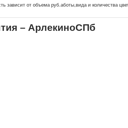
ть зависит от объема руб.аботы,вида и количества цве
тия – АрлекиноСПб
НАШИ ПРЕИМУЩЕСТВА
 работаем за наличный и безналичный расч
Минимальная сумма заказа всего
10 000 руб.
тия качества продукции гарантируют сотру
. Опыт в ресторанном бизнесе, более 20 ле
кидки и бонусы. В зависимости от бюджета
им заказчикам различные бонусы: от пред
 напитки заказчика до оплаты ведущего на 
за наш счет.