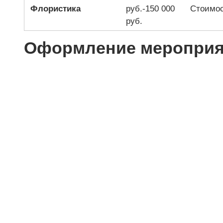
Флористика
руб.-150 000
Стоимос
руб.
Оформление мероприя
Мы
100% гаран
компании
Приятные с
дарим наш
посуды под