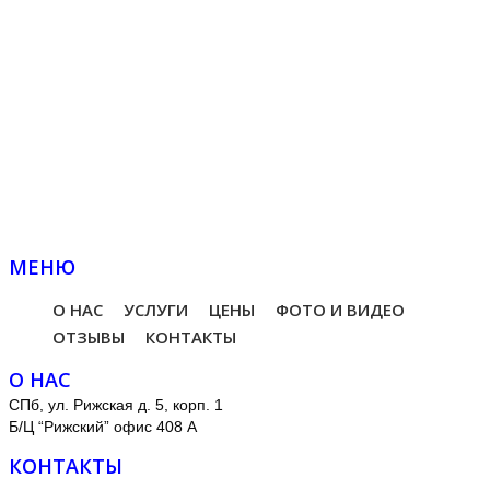
10 000 руб.
100% гарантия качества продукции гарантируют
сотрудники нашей компании. Опыт в ресторанном
бизнесе, более 20 лет работы.
Приятные скидки и бонусы. В зависимости от
бюджета заказа, мы дарим нашим заказчикам
различные бонусы: от предоставления посуды под
напитки заказчика до оплаты ведущего на
мероприятие за наш счет.
МЕНЮ
О НАС
УСЛУГИ
ЦЕНЫ
ФОТО И ВИДЕО
ОТЗЫВЫ
КОНТАКТЫ
О НАС
СПб, ул. Рижская д. 5, корп. 1
Б/Ц “Рижский” офис 408 А
КОНТАКТЫ