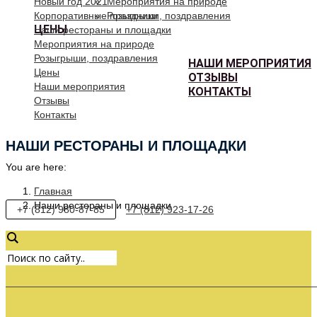
Новый год 2021
Мероприятия на природе
Корпоративные праздники
Розыгрыши, поздравления
ЦЕНЫ
Наши рестораны и площадки
Мероприятия на природе
Розыгрыши, поздравления
НАШИ МЕРОПРИЯТИЯ
Цены
ОТЗЫВЫ
Наши мероприятия
КОНТАКТЫ
Отзывы
Контакты
НАШИ РЕСТОРАНЫ И ПЛОЩАДКИ
You are here:
Главная
Наши рестораны и площадки
+7 (812) 980-87-85
+7 (812) 923-17-26