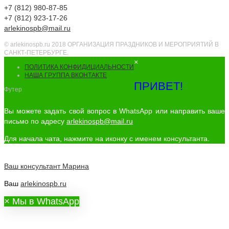
+7 (812) 980-87-85
+7 (812) 923-17-26
arlekinospb@mail.ru
© arlekinospb.ru 2018 ОРГАНИЗАЦИЯ ПРАЗДНИКОВ И МЕРОПРИЯТИЙ В
САНКТ-ПЕТЕРБУРГЕ.
×
ПОЛИТИКА КОНФИДИЦИАЛЬНОСТИ
НАША ГРУППА ВКОНТАКТЕ
ПРИВЕТ!
Футер
Вы можете задать свой вопрос в WhatsApp или направить ваше
письмо по адресу
arlekinospb@mail.ru
Для начала чата, нажмите на иконку с именем консультанта.
Ваш консультант
Марина
Ваш
arlekinospb.ru
×
Мы в WhatsApp