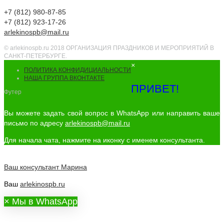
+7 (812) 980-87-85
+7 (812) 923-17-26
arlekinospb@mail.ru
© arlekinospb.ru 2018 ОРГАНИЗАЦИЯ ПРАЗДНИКОВ И МЕРОПРИЯТИЙ В
САНКТ-ПЕТЕРБУРГЕ.
×
ПОЛИТИКА КОНФИДИЦИАЛЬНОСТИ
НАША ГРУППА ВКОНТАКТЕ
ПРИВЕТ!
Футер
Вы можете задать свой вопрос в WhatsApp или направить ваше
письмо по адресу
arlekinospb@mail.ru
Для начала чата, нажмите на иконку с именем консультанта.
Ваш консультант
Марина
Ваш
arlekinospb.ru
×
Мы в WhatsApp