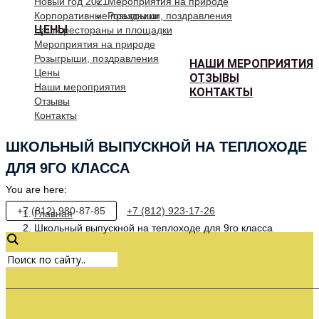
Новый год 2021
Мероприятия на природе
Корпоративные праздники
Розыгрыши, поздравления
ЦЕНЫ
Наши рестораны и площадки
Мероприятия на природе
Розыгрыши, поздравления
НАШИ МЕРОПРИЯТИЯ
Цены
ОТЗЫВЫ
Наши мероприятия
КОНТАКТЫ
Отзывы
Контакты
ШКОЛЬНЫЙ ВЫПУСКНОЙ НА ТЕПЛОХОДЕ
ДЛЯ 9ГО КЛАССА
You are here:
+7 (812) 980-87-85
+7 (812) 923-17-26
Главная
Школьный выпускной на теплоходе для 9го класса