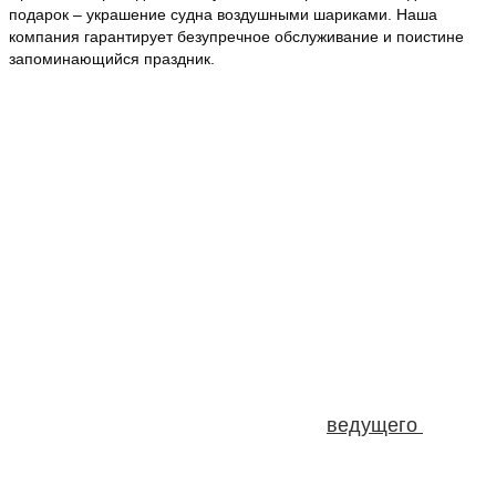
подарок – украшение судна воздушными шариками. Наша
компания гарантирует безупречное обслуживание и поистине
запоминающийся праздник.
НАШИ ПРЕИМУЩЕСТВА
Мы работаем за наличный и безналичный расчет.
Минимальная сумма заказа всего
10 000 руб.
100% гарантия качества продукции гарантируют
сотрудники нашей компании. Опыт в ресторанном
бизнесе, более 20 лет работы.
Приятные скидки и бонусы. В зависимости от
бюджета заказа, мы дарим нашим заказчикам
различные бонусы: от предоставления посуды под
напитки заказчика до оплаты
ведущего
на
мероприятие за наш счет.