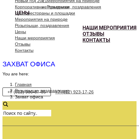
Новый год 2021
Мероприятия на природе
Корпоративные праздники
Розыгрыши, поздравления
ЦЕНЫ
Наши рестораны и площадки
Мероприятия на природе
Розыгрыши, поздравления
НАШИ МЕРОПРИЯТИЯ
Цены
ОТЗЫВЫ
Наши мероприятия
КОНТАКТЫ
Отзывы
Контакты
ЗАХВАТ ОФИСА
You are here:
Главная
Розыгрыши, поздравления
+7 (812) 980-87-85
+7 (812) 923-17-26
Захват офиса