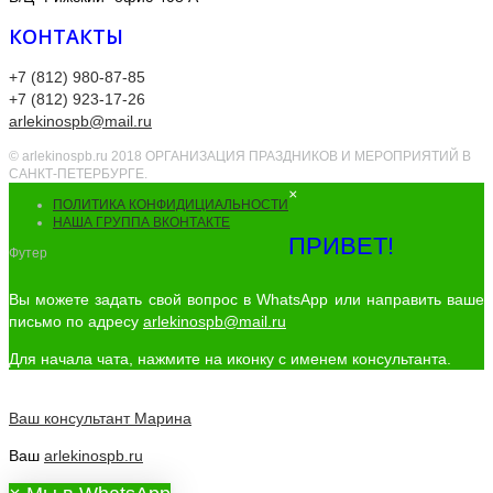
КОНТАКТЫ
+7 (812) 980-87-85
+7 (812) 923-17-26
arlekinospb@mail.ru
© arlekinospb.ru 2018 ОРГАНИЗАЦИЯ ПРАЗДНИКОВ И МЕРОПРИЯТИЙ В
САНКТ-ПЕТЕРБУРГЕ.
×
ПОЛИТИКА КОНФИДИЦИАЛЬНОСТИ
НАША ГРУППА ВКОНТАКТЕ
ПРИВЕТ!
Футер
Вы можете задать свой вопрос в WhatsApp или направить ваше
письмо по адресу
arlekinospb@mail.ru
Для начала чата, нажмите на иконку с именем консультанта.
Ваш консультант
Марина
Ваш
arlekinospb.ru