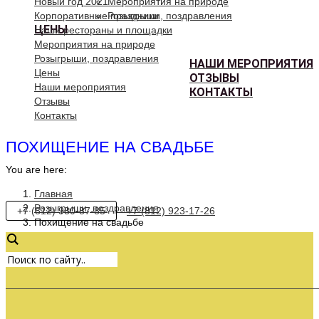
Новый год 2021
Мероприятия на природе
Корпоративные праздники
Розыгрыши, поздравления
ЦЕНЫ
Наши рестораны и площадки
Мероприятия на природе
Розыгрыши, поздравления
НАШИ МЕРОПРИЯТИЯ
Цены
ОТЗЫВЫ
Наши мероприятия
КОНТАКТЫ
Отзывы
Контакты
ПОХИЩЕНИЕ НА СВАДЬБЕ
You are here:
Главная
Розыгрыши, поздравления
+7 (812) 980-87-85
+7 (812) 923-17-26
Похищение на свадьбе