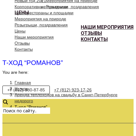
Новый год 2021
Мероприятия на природе
Корпоративные праздники
Розыгрыши, поздравления
ЦЕНЫ
Наши рестораны и площадки
Мероприятия на природе
Розыгрыши, поздравления
НАШИ МЕРОПРИЯТИЯ
Цены
ОТЗЫВЫ
Наши мероприятия
КОНТАКТЫ
Отзывы
Контакты
Т-ХОД “РОМАНОВ”
You are here:
Главная
Услуги
+7 (812) 980-87-85
+7 (812) 923-17-26
Аренда теплоходов на свадьбу в Санкт-Петербурге
недорого
Т-ход “Романов”