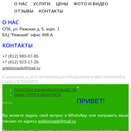
О НАС
УСЛУГИ
ЦЕНЫ
ФОТО И ВИДЕО
ОТЗЫВЫ
КОНТАКТЫ
О НАС
СПб, ул. Рижская д. 5, корп. 1
Б/Ц “Рижский” офис 408 А
КОНТАКТЫ
+7 (812) 980-87-85
+7 (812) 923-17-26
arlekinospb@mail.ru
© arlekinospb.ru 2018 ОРГАНИЗАЦИЯ ПРАЗДНИКОВ И МЕРОПРИЯТИЙ В
САНКТ-ПЕТЕРБУРГЕ.
×
ПОЛИТИКА КОНФИДИЦИАЛЬНОСТИ
НАША ГРУППА ВКОНТАКТЕ
ПРИВЕТ!
Футер
Вы можете задать свой вопрос в WhatsApp или направить ваше
письмо по адресу
arlekinospb@mail.ru