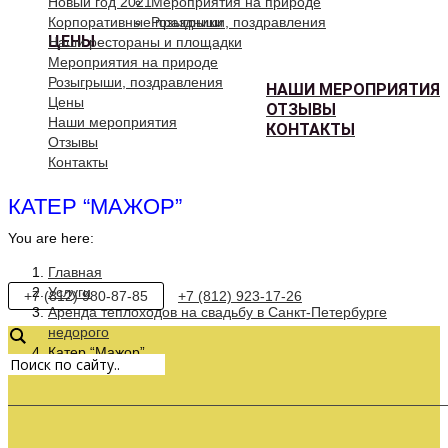
Новый год 2021
Мероприятия на природе
Корпоративные праздники
Розыгрыши, поздравления
ЦЕНЫ
Наши рестораны и площадки
Мероприятия на природе
Розыгрыши, поздравления
НАШИ МЕРОПРИЯТИЯ
Цены
ОТЗЫВЫ
Наши мероприятия
КОНТАКТЫ
Отзывы
Контакты
КАТЕР “МАЖОР”
You are here:
Главная
Услуги
+7 (812) 980-87-85
+7 (812) 923-17-26
Аренда теплоходов на свадьбу в Санкт-Петербурге
недорого
Катер “Мажор”