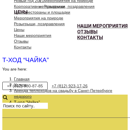
Новый год 2021
Мероприятия на природе
Корпоративные праздники
Розыгрыши, поздравления
ЦЕНЫ
Наши рестораны и площадки
Мероприятия на природе
Розыгрыши, поздравления
НАШИ МЕРОПРИЯТИЯ
Цены
ОТЗЫВЫ
Наши мероприятия
КОНТАКТЫ
Отзывы
Контакты
Т-ХОД “ЧАЙКА”
You are here:
Главная
Услуги
+7 (812) 980-87-85
+7 (812) 923-17-26
Аренда теплоходов на свадьбу в Санкт-Петербурге
недорого
Т-ход “Чайка”